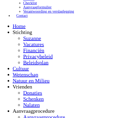
Checklist
Aanvraagformulier
Verantwoording en verslaglegging
Contact
Home
Stichting
Suzanne
Vacatures
Financiën
Privacybeleid
Beleidsplan
Cultuur
Wetenschap
Natuur en Milieu
Vrienden
Donaties
Schenken
Nalaten
Aanvraagprocedure
Aanvraagprocedure