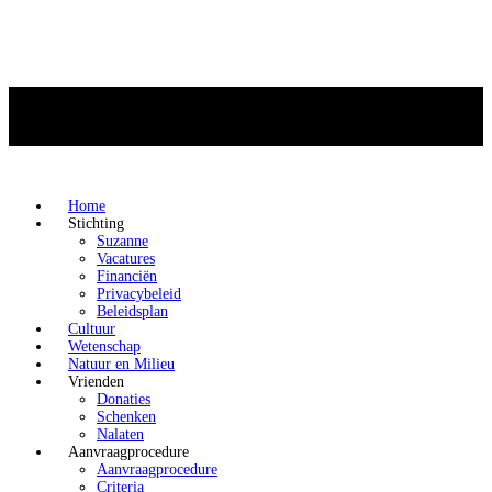
Home
Stichting
Suzanne
Vacatures
Financiën
Privacybeleid
Beleidsplan
Cultuur
Wetenschap
Natuur en Milieu
Vrienden
Donaties
Schenken
Nalaten
Aanvraagprocedure
Aanvraagprocedure
Criteria